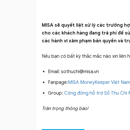
lý
MISA sẽ quyết liệt xử lý các trường h
cho các khách hàng đang trả phí để sử
các hành vi xâm phạm bản quyền và trụ
chi
Nếu bạn có bất kỳ thắc mắc nào xin liên 
Email:
sothuchi@misa.vn
tiêu
Fanpage:
MISA MoneyKeeper Việt Na
Group:
Cộng đồng hỗ trợ Sổ Thu Chi 
Trân trọng thông báo!