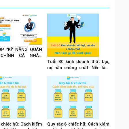
P “KỸ NĂNG QUẢN
 CHÍNH CÁ NHÂN
ÙA COVID”
Tuổi 30 kinh doanh thất bại,
nợ nần chồng chất. Nên làm
gì để vượt qua?
 chiếc hũ: Cách kiểm
Quy tắc 6 chiếc hũ: Cách kiểm