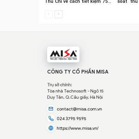
Thu Chi về cách tiết kiệm 75%
soát thu
thu nhập
phú khuy
CÔNG TY CỔ PHẦN MISA
Trụ sở chính:
Tòa nhà Technosoft - Ngõ 15
Duy Tân, Q.Cầu giấy, Hà Nội
contact@misa.com.vn
024 3795 9595
https://www.misa.vn/