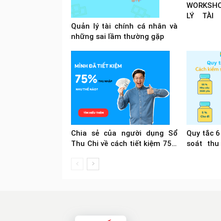
WORKSHO
LÝ TÀI
TRONG M
Quản lý tài chính cá nhân và
những sai lầm thường gặp
Chia sẻ của người dụng Sổ
Quy tắc 6
Thu Chi về cách tiết kiệm 75%
soát thu
thu nhập
phú khuy