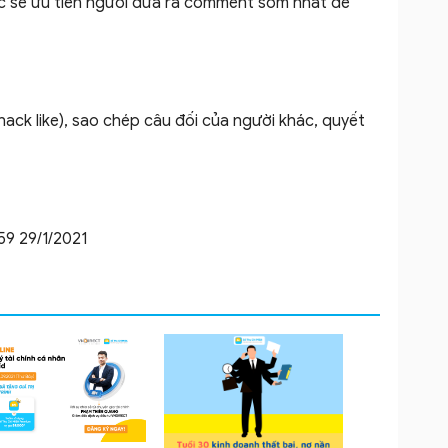
c sẽ ưu tiên người đưa ra comment sớm nhất để
ack like), sao chép câu đối của người khác, quyết
h59 29/1/2021