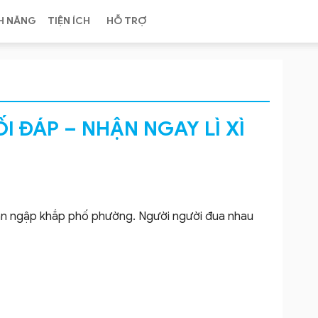
H NĂNG
TIỆN ÍCH
HỖ TRỢ
ỐI ĐÁP – NHẬN NGAY LÌ XÌ
ràn ngập khắp phố phường. Người người đua nhau