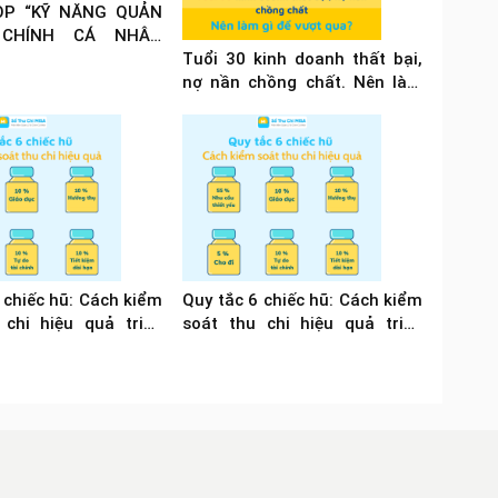
P “KỸ NĂNG QUẢN
 CHÍNH CÁ NHÂN
ÙA COVID”
Tuổi 30 kinh doanh thất bại,
nợ nần chồng chất. Nên làm
gì để vượt qua?
 chiếc hũ: Cách kiểm
Quy tắc 6 chiếc hũ: Cách kiểm
 chi hiệu quả triệu
soát thu chi hiệu quả triệu
ên dùng
phú khuyên dùng