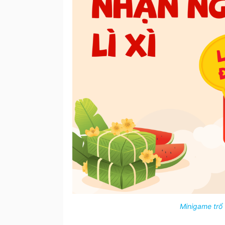
lý
chi
tiêu
Minigame trổ t