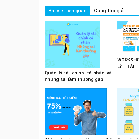
Bài viết liên quan
Cùng tác giả
WORKSHO
LÝ TÀI
TRONG M
Quản lý tài chính cá nhân và
những sai lầm thường gặp