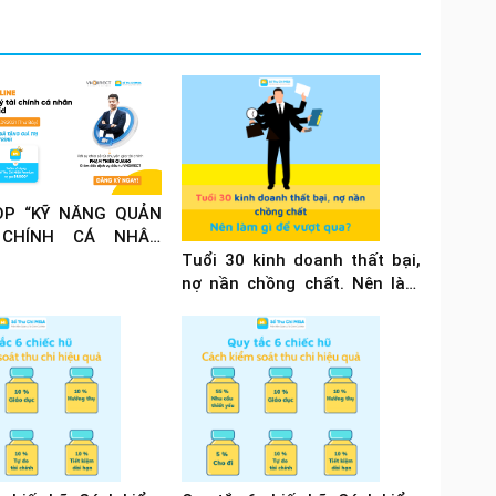
P “KỸ NĂNG QUẢN
 CHÍNH CÁ NHÂN
ÙA COVID”
Tuổi 30 kinh doanh thất bại,
nợ nần chồng chất. Nên làm
gì để vượt qua?