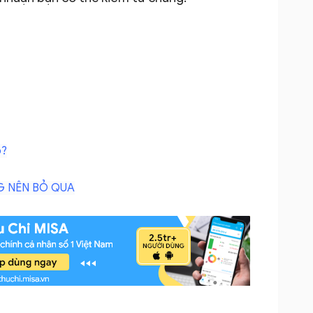
p?
G NÊN BỎ QUA