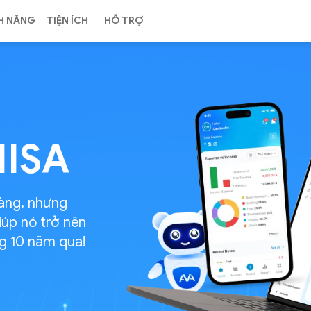
H NĂNG
TIỆN ÍCH
HỖ TRỢ
MISA
dàng, nhưng
iúp nó trở nên
g 10 năm qua!