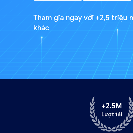
Tham gia ngay với +2,5 triệu
n
–
khác
Ứng
dụng
+2.5M
Lượt tải
quản